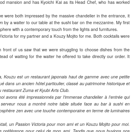
eriod mansion and has Kyoichi Kai as its Head Chef, who has worked
e were both impressed by the massive chandelier in the entrance, it
 by a waiter to our table at the sushi bar on the mezzanine. My first
here with a contemporary touch from the lights and furnitures.
Victoria for my partner and a Kouzy Mojito for me. Both cocktails were
in front of us saw that we were struggling to choose dishes from the
of waiting for the waiter he offered to take directly our order. It
a, Kouzu est un restaurant japonais haut de gamme avec une petite
ué dans un ancien hôtel particulier, classé au patrimoine historique et
 restaurant Zuma et Kyubi Arts Club.
oi avons été impressionnés par l'immense chandelier à l'entrée qui
n serveur nous a montré notre table située face au bar à sushi en
osphère zen avec une touche contemporaine en terme de luminaires
il, un Passion Victoria pour mon ami et un Kouzu Mojito pour moi.
une préférence pour celui de mon ami. Tandis que nous buvions nos