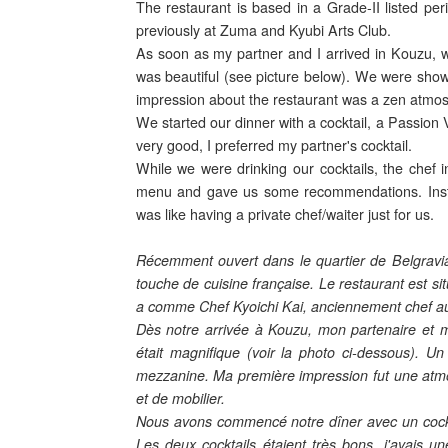
The restaurant is based in a Grade-II listed p
previously at Zuma and Kyubi Arts Club.
As soon as my partner and I arrived in Kouzu, w
was beautiful (see picture below). We were shown
impression about the restaurant was a zen atmosp
We started our dinner with a cocktail, a Passion 
very good, I preferred my partner's cocktail.
While we were drinking our cocktails, the chef 
menu and gave us some recommendations. Instead 
was like having a private chef/waiter just for us.
Récemment ouvert dans le quartier de Belgravi
touche de cuisine française. Le restaurant est sit
a comme Chef Kyoichi Kai, anciennement chef au
Dès notre arrivée à Kouzu, mon partenaire et m
était magnifique (voir la photo ci-dessous). U
mezzanine. Ma première impression fut une atm
et de mobilier.
Nous avons commencé notre dîner avec un cockta
Les deux cocktails étaient très bons, j'avais 