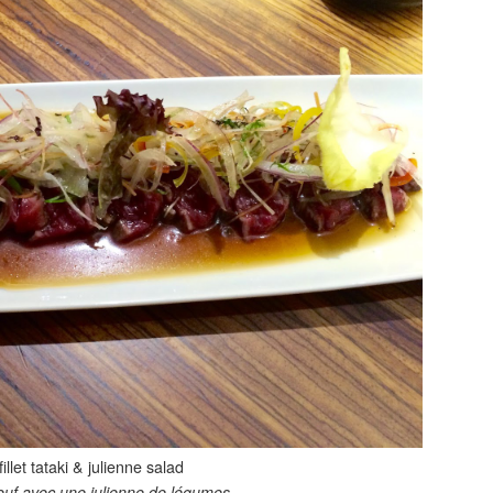
illet tataki & julienne salad
euf avec une julienne de légumes