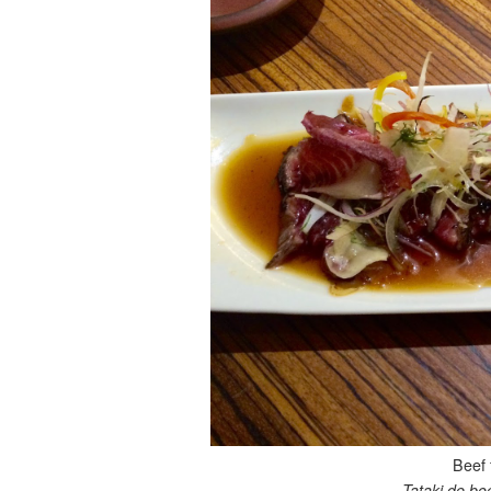
Beef f
Tataki de bo