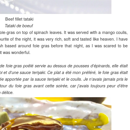
Beef fillet tataki
Tataki de boeuf
foie-gras on top of spinach leaves. It was served with a mango coulis,
ite of the night, it was very rich, soft and tasted like heaven. I have
sh based around foie gras before that night, as I was scared to be
 it was wonderful.
e foie gras poêlé servie au dessus de pousses d'épinards, elle était
t d'une sauce teriyaki. Ce plat a été mon préféré, le foie gras était
 apportée par la sauce teriyaki et le coulis. Je n'avais jamais pris le
r du foie gras avant cette soirée, car j'avais toujours peur d'être
 délice.